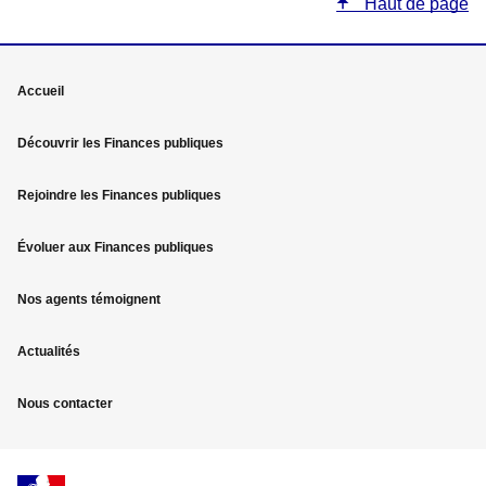
Haut de page
Mega
Accueil
menu
Découvrir les Finances publiques
Pied
Rejoindre les Finances publiques
de
page
Évoluer aux Finances publiques
Nos agents témoignent
Actualités
Nous contacter