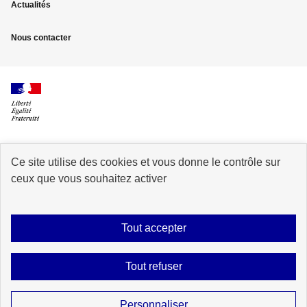
Actualités
Nous contacter
Ce site utilise des cookies et vous donne le contrôle sur
info.gouv.fr
service-public.fr
ceux que vous souhaitez activer
legifrance.gouv.fr
data.gouv.fr
Tout accepter
Plan du site
Accessibilité : partiellement conforme
Mentions légales
Tout refuser
Données personnelles
Gestion des cookies
Sauf mention contraire, tous les contenus de ce site sont sous
licence
Personnaliser