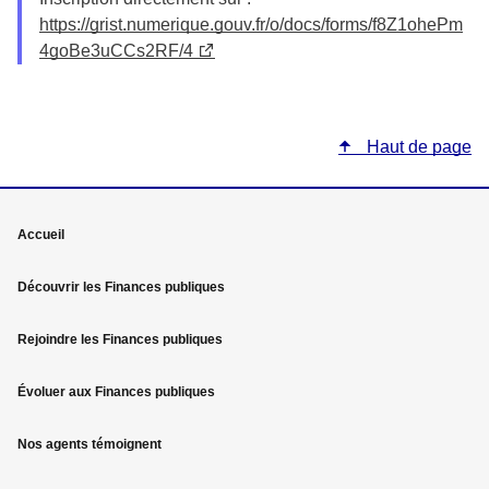
https://grist.numerique.gouv.fr/o/docs/forms/f8Z1ohePm
4goBe3uCCs2RF/4
Haut de page
Mega
Accueil
menu
Découvrir les Finances publiques
Pied
Rejoindre les Finances publiques
de
page
Évoluer aux Finances publiques
Nos agents témoignent