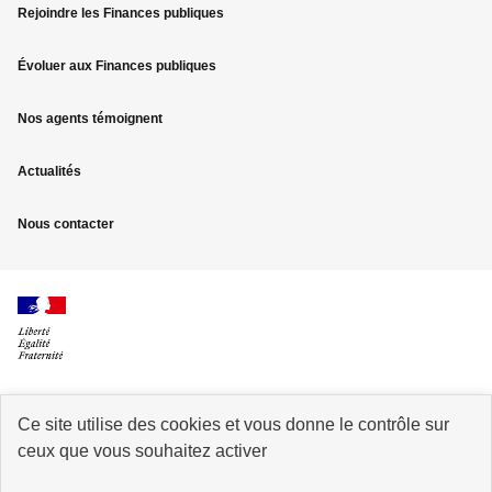
Rejoindre les Finances publiques
de
page
Évoluer aux Finances publiques
Nos agents témoignent
Actualités
Nous contacter
Ce site utilise des cookies et vous donne le contrôle sur
info.gouv.fr
service-public.fr
ceux que vous souhaitez activer
legifrance.gouv.fr
data.gouv.fr