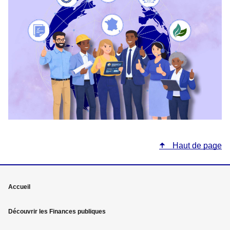
Haut de page
Mega
Accueil
menu
Découvrir les Finances publiques
Pied