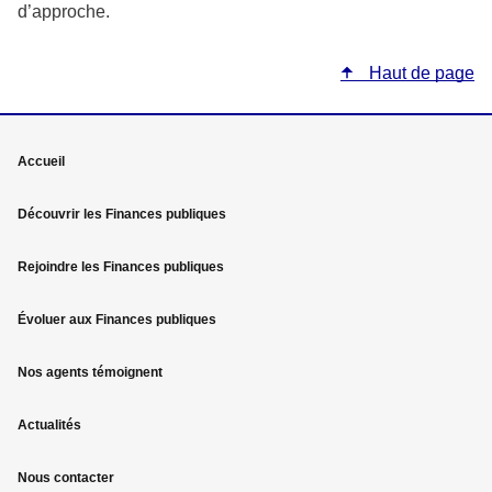
d’approche.
Haut de page
Mega
Accueil
menu
Découvrir les Finances publiques
Pied
Rejoindre les Finances publiques
de
page
Évoluer aux Finances publiques
Nos agents témoignent
Actualités
Nous contacter