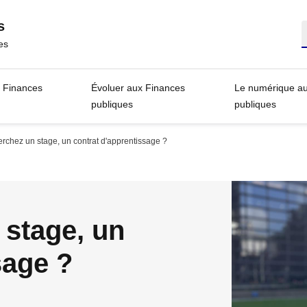
s
R
es
s Finances
Évoluer aux Finances
Le numérique a
publiques
publiques
rchez un stage, un contrat d'apprentissage ?
 stage, un
sage ?