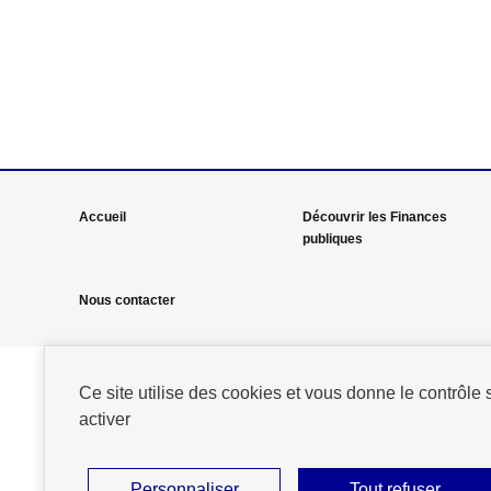
Mega
Accueil
Découvrir les Finances
publiques
menu
Pied
Nous contacter
de
page
Ce site utilise des cookies et vous donne le contrôle
activer
Personnaliser
Tout refuser