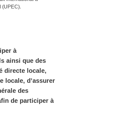
il (UPEC).
iper à
ils ainsi que des
é directe locale,
e locale, d’assurer
nérale des
fin de participer à