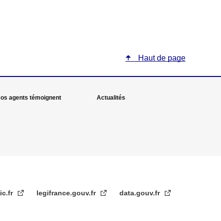
Haut de page
os agents témoignent
Actualités
ic.fr
legifrance.gouv.fr
data.gouv.fr