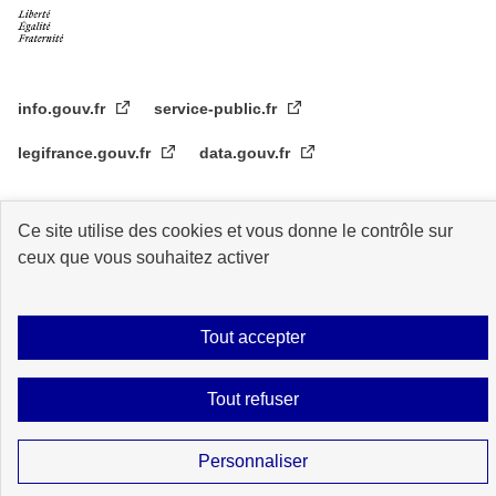
info.gouv.fr
service-public.fr
legifrance.gouv.fr
data.gouv.fr
Ce site utilise des cookies et vous donne le contrôle sur
Plan du site
Accessibilité : partiellement conforme
Mentions légales
ceux que vous souhaitez activer
Données personnelles
Gestion des cookies
Sauf mention contraire, tous les contenus de ce site sont sous
licence
Tout accepter
etalab-2.0
Tout refuser
Personnaliser