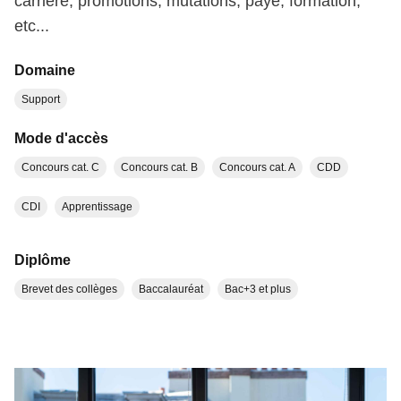
carrière, promotions, mutations, paye, formation,
etc...
Domaine
Support
Mode d'accès
Concours cat. C
Concours cat. B
Concours cat. A
CDD
CDI
Apprentissage
Diplôme
Brevet des collèges
Baccalauréat
Bac+3 et plus