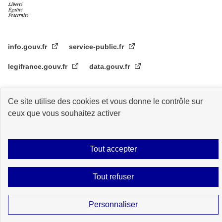
info.gouv.fr
service-public.fr
legifrance.gouv.fr
data.gouv.fr
Ce site utilise des cookies et vous donne le contrôle sur
Plan du site
Accessibilité : partiellement conforme
Mentions légales
ceux que vous souhaitez activer
Données personnelles
Gestion des cookies
Sauf mention contraire, tous les contenus de ce site sont sous
licence
Tout accepter
etalab-2.0
Tout refuser
Personnaliser