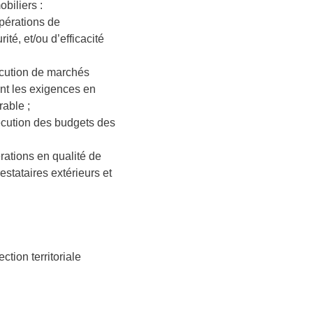
biliers :
pérations de
ité, et/ou d’efficacité
xécution de marchés
ant les exigences en
rable ;
exécution des budgets des
ations en qualité de
estataires extérieurs et
ction territoriale