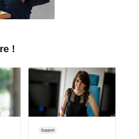
re !
Support