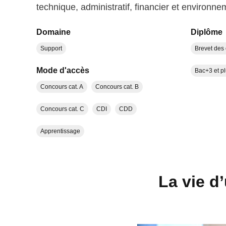
technique, administratif, financier et environne
Domaine
Diplôme
Support
Brevet des 
Mode d'accès
Bac+3 et p
Concours cat. A
Concours cat. B
Concours cat. C
CDI
CDD
Apprentissage
La vie d