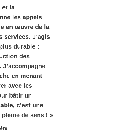
 et la
onne les appels
ise en œuvre de la
 services. J’agis
plus durable :
duction des
té. J’accompagne
rche en menant
rer avec les
our bâtir un
able, c’est une
 pleine de sens ! »
sère