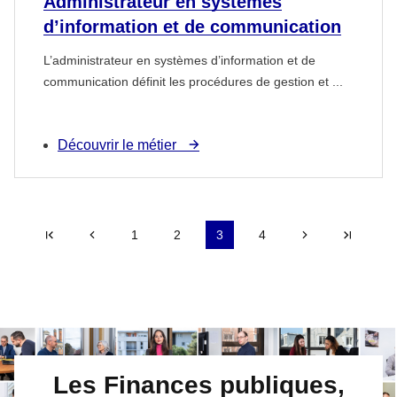
Administrateur en systèmes
d’information et de communication
L’administrateur en systèmes d’information et de
communication définit les procédures de gestion et ...
Découvrir le métier
Première page
Précédent
1
2
3
4
Suivant
Derni
Les Finances publiques,