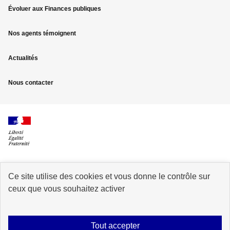
page
Évoluer aux Finances publiques
Nos agents témoignent
Actualités
Nous contacter
Ce site utilise des cookies et vous donne le contrôle sur
info.gouv.fr
service-public.fr
ceux que vous souhaitez activer
legifrance.gouv.fr
data.gouv.fr
Tout accepter