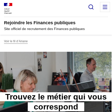
Panneau de gestion des cookies
Recherc
M
Rejoindre les Finances publiques
Site officiel de recrutement des Finances publiques
Voir le fil d’Ariane
Trouvez le métier qui vous
correspond