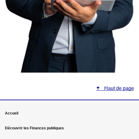
Haut de page
Mega
Accueil
menu
Découvrir les Finances publiques
Pied