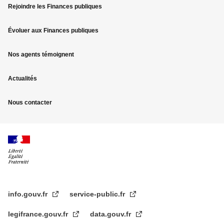
Rejoindre les Finances publiques
de
page
Évoluer aux Finances publiques
Nos agents témoignent
Actualités
Nous contacter
info.gouv.fr
service-public.fr
legifrance.gouv.fr
data.gouv.fr